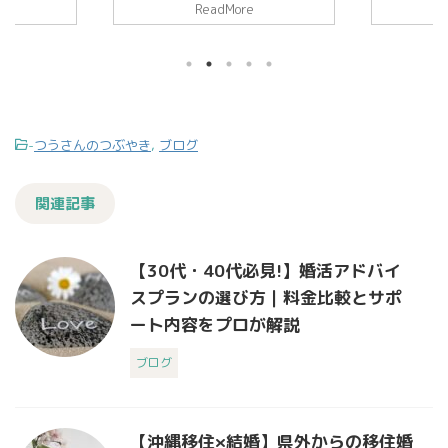
ReadMore
街全体が「お
る季節です。海もまだ穏やかで、週末
の会員さん
ているように
にビーチへ出かけた会員様から「波打
上手く行き
自分を褒めて
ち際の散歩だけでも気分転換になりま
トに力が入
そんな一言か
した」とメッセージをいただきまし
先日You
ります。 普
た。 今月前半は、那覇の大綱挽で街
リーをたま
ルミネーショ
が活気づきましたね。大きな綱を皆で
会している男
思うのは「や
引く姿は、まるで「ひとつの想いに力
様が描かれ
-
つうさんのつぶやき
,
ブログ
て。誰かに向
を合わせる」象徴のようで、毎年胸が
早とちり…
い、自分に向
熱くなります。 最近のカウンセリン
れでも変わり
。たとえば
グで「相手の良いところに気づけた」
まで見たか
関連記事
責めない ...
「自分の伝え方を少し見直してみたい
ドが無く不
...
とも様々なしく
【30代・40代必見!】婚活アドバイ
スプランの選び方｜料金比較とサポ
ート内容をプロが解説
ブログ
【沖縄移住×結婚】県外からの移住婚