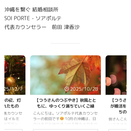
沖縄を繋ぐ 結婚相談所
SOI PORTE - ソアポルテ
代表カウンセラー 前田 津香沙
2025/12/7
2025/10/28
那覇の夜、灯
【つうさんのつぶやき】秋風とと
【つうさん
くれたもの
もに、ゆっくり満ちていくご縁
が婚活を変
ちのリ
代表カウンセ
こんにちは。ソアポルテ代表カウンセ
の街はイルミ
ラーの前田です
10月の沖縄は、日
皆さんこんに
光の下だと、
中はまだ半袖で過ごせる暖かさがあり
いてますが
見えますね。
ながら、朝夕にふっと秋の気配を感じ
か？ 沖縄は