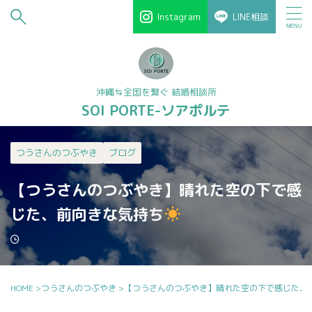
Instagram
LINE相談
沖縄⇆全国を繋ぐ 結婚相談所
SOI PORTE-ソアポルテ
つうさんのつぶやき
ブログ
【つうさんのつぶやき】晴れた空の下で感
じた、前向きな気持ち
HOME
>
つうさんのつぶやき
>
【つうさんのつぶやき】晴れた空の下で感じた、