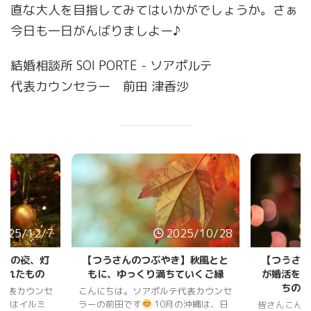
直な大人を目指してみてはいかがでしょうか。さぁ
今日も一日がんばりましよー♪
結婚相談所 SOI PORTE - ソアポルテ
代表カウンセラー 前田 津香沙
2025/12/7
2025/10/28
那覇の夜、灯
【つうさんのつぶやき】秋風とと
【つうさん
くれたもの
もに、ゆっくり満ちていくご縁
が婚活を変
ちのリ
代表カウンセ
こんにちは。ソアポルテ代表カウンセ
の街はイルミ
ラーの前田です
10月の沖縄は、日
皆さんこんに