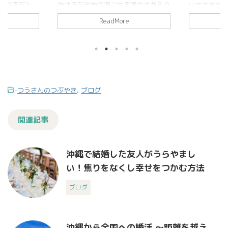
光の下だと、
中はまだ半袖で過ごせる暖かさがあり
いてますが
見えますね。
ながら、朝夕にふっと秋の気配を感じ
か？ 沖縄は
ReadMore
街全体が「お
る季節です。海もまだ穏やかで、週末
の会員さん
ているように
にビーチへ出かけた会員様から「波打
上手く行き
自分を褒めて
ち際の散歩だけでも気分転換になりま
トに力が入
そんな一言か
した」とメッセージをいただきまし
先日You
ります。 普
た。 今月前半は、那覇の大綱挽で街
リーをたま
ルミネーショ
が活気づきましたね。大きな綱を皆で
会している男
思うのは「や
引く姿は、まるで「ひとつの想いに力
様が描かれ
-
つうさんのつぶやき
,
ブログ
て。誰かに向
を合わせる」象徴のようで、毎年胸が
早とちり…
い、自分に向
熱くなります。 最近のカウンセリン
れでも変わり
。たとえば
グで「相手の良いところに気づけた」
まで見たか
関連記事
責めない ...
「自分の伝え方を少し見直してみたい
ドが無く不
...
とも様々なしく
沖縄で結婚した友人がうらやまし
い！焦りをなくし幸せをつかむ方法
ブログ
沖縄から全国への婚活 〜距離を越え