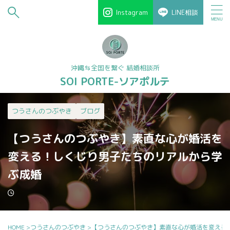
Instagram
LINE相談
沖縄⇆全国を繋ぐ 結婚相談所
SOI PORTE-ソアポルテ
つうさんのつぶやき
ブログ
【つうさんのつぶやき】素直な心が婚活を
変える！しくじり男子たちのリアルから学
ぶ成婚
HOME
>
つうさんのつぶやき
>
【つうさんのつぶやき】素直な心が婚活を変える