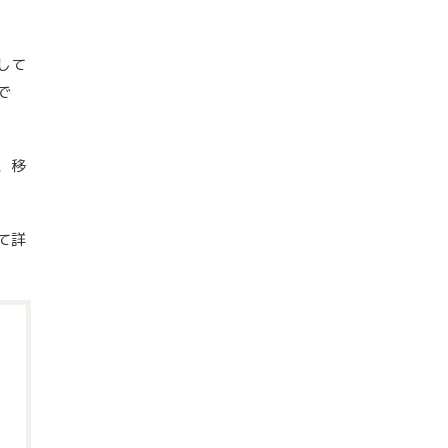
して
で
、移
て詳