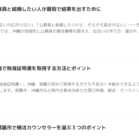
務員と結婚したい人が最短で結果を出すために
会いが広がらない」「公務員と結婚したいけど、そもそも接点がない」――
では、沖縄の地域性と公務員の婚活事情を踏まえ、出会いの作り方・選ばれ ..
覇で独身証明書を取得する方法とポイント
独身証明書」。沖縄・那覇で初めて取得する方でも不安なく手続きできるよ
ます。那覇市・沖縄市など県内主要自治体での窓口申請、郵送・オンライン .
那覇市で婚活カウンセラーを選ぶ３つのポイント