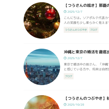
【つうさんの呟き】那覇
2025/12/7
こんにちは。ソアポルテ代表カ
人の笑顔も少し柔らかく見えます
つうさんのつぶやき
ブログ
沖縄と東京の婚活を徹底比
2025/12/7
東京で婚活中の皆さん、「沖縄
と感じている方や、将来は自然豊
ブログ
【つうさんのつぶやき】
2025/10/28