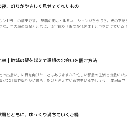
の夜、灯りがやさしく見せてくれたもの
ウンセラーの前田です。 那覇の街はイルミネーションがちらほら。光の下だ
ね。年の瀬の気配とともに、街全体が「おつかれさま」と声をかけているよ .
較 | 地域の壁を越えて理想の出会いを掴む方法
での出会い」に目を向けたことはありますか？忙しい都会の生活で出会いが
かな沖縄で穏やかに暮らしたいと考えている方もいるでしょう。 本記事で ..
秋風とともに、ゆっくり満ちていくご縁