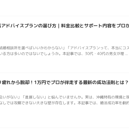
婚活アドバイスプランの選び方｜料金比較とサポート内容をプロ
結婚相談所を選べばいいかわからない」「アドバイスプランって、本当にコ
る方は多いのではないでしょうか。本記事では、30代・40代の男女が理 ...
リ疲れから脱却！1万円でプロが伴走する最新の成功法則とは？
会いがない」「進展しない」と悩んでいませんか。実は、沖縄特有の環境と
しでは攻略できない大きな壁が存在します。本記事では、婚活成功率を劇的 .