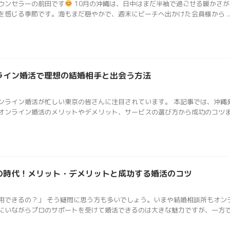
ウンセラーの前田です
10月の沖縄は、日中はまだ半袖で過ごせる暖かさが
感じる季節です。海もまだ穏やかで、週末にビーチへ出かけた会員様から ..
ライン婚活で理想の結婚相手と出会う方法
ンライン婚活が忙しい東京の皆さんに注目されています。 本記事では、沖縄
ンライン婚活のメリットやデメリット、サービスの選び方から成功のコツま .
の時代！メリット・デメリットと成功する婚活のコツ
用できるの？」 そう疑問に思う方も多いでしょう。いまや結婚相談所もオン
いながらプロのサポートを受けて婚活できるのは大きな魅力ですが、一方で .