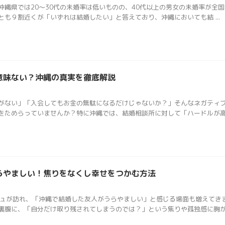
沖縄県では20〜30代の未婚率は低いものの、40代以上の男女の未婚率が全
も９割近くが「いずれは結婚したい」と答えており、沖縄においても結 ...
意味ない？沖縄の真実を徹底解説
がない」「入会してもお金の無駄になるだけじゃないか？」そんなネガティ
ためらっていませんか？特に沖縄では、結婚相談所に対して「ハードルが高 .
らやましい！焦りをなくし幸せをつかむ方法
シュが訪れ、「沖縄で結婚した友人がうらやましい」と感じる場面も増えてき
腹に、「自分だけ取り残されてしまうのでは？」という焦りや孤独感に胸が締 