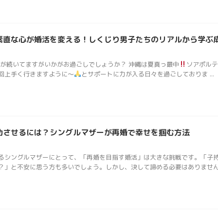
素直な心が婚活を変える！しくじり男子たちのリアルから学ぶ
日が続いてますがいかがお過ごしでしょうか？ 沖縄は夏真っ最中
ソアポルテ
回上手く行きますように〜
とサポートに力が入る日々を過ごしておりま ...
功させるには？シングルマザーが再婚で幸せを掴む方法
るシングルマザーにとって、「再婚を目指す婚活」は大きな挑戦です。「子
」と不安に思う方も多いでしょう。しかし、決して諦める必要はありません .