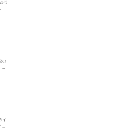
あり
.
発の
..
ライ
..