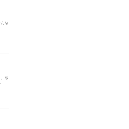
そんな
.
う、取
..