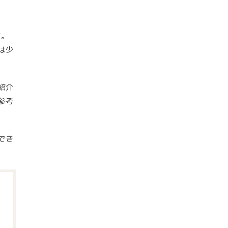
す。
は少
紹介
参考
でき