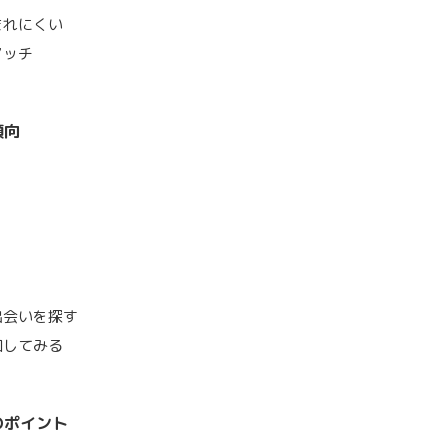
まれにくい
マッチ
傾向
出会いを探す
加してみる
のポイント