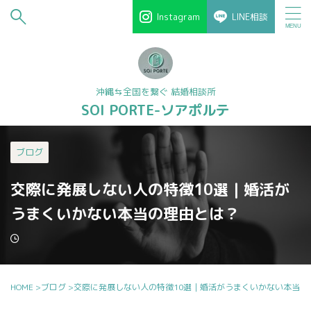
Instagram
LINE相談
沖縄⇆全国を繋ぐ 結婚相談所
SOI PORTE-ソアポルテ
ブログ
交際に発展しない人の特徴10選｜婚活が
うまくいかない本当の理由とは？
HOME
>
ブログ
>
交際に発展しない人の特徴10選｜婚活がうまくいかない本当の